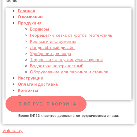
Меню
Главная
О компании
Продукция
Бордюры
Георешетки, сетка от кротов, геотекстиль
Крепеж и инструменты
Ландшафтный дизайн
Удобрения для сада
Террасы и эксплуатируемые кровли
Водоотвод поверхностный
Оборудование для паркинга и стоянок
Инструкции
Оплата и доставка
Контакты
Фотогалерея
0.00
РУБ.
0
КОРЗИНА
Более
54173
клиентов довольны сотрудничеством с нами.
Valesa.by