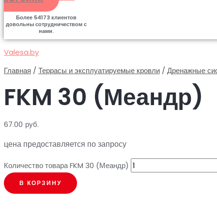
Более
54173
клиентов
довольны сотрудничеством с
нами.
Valesa.by
Главная
/
Террасы и эксплуатируемые кровли
/
Дренажные си
FKM 30 (Меандр)
67.00
руб.
цена предоставляется по запросу
Количество товара FKM 30 (Меандр)
В КОРЗИНУ