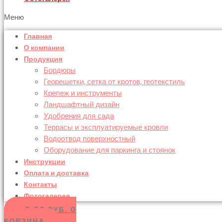
Меню
Главная
О компании
Продукция
Бордюры
Георешетки, сетка от кротов, геотекстиль
Крепеж и инструменты
Ландшафтный дизайн
Удобрения для сада
Террасы и эксплуатируемые кровли
Водоотвод поверхностный
Оборудование для паркинга и стоянок
Инструкции
Оплата и доставка
Контакты
Фотогалерея
0.00
РУБ.
0
КОРЗИНА