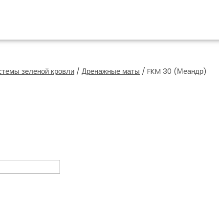
стемы зеленой кровли
/
Дренажные маты
/ FKM 30 (Меандр)