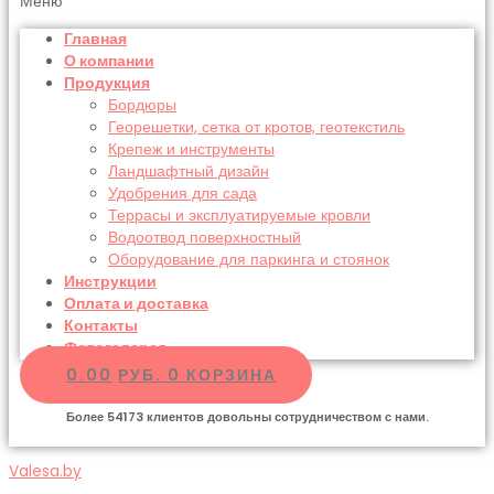
Меню
Главная
О компании
Продукция
Бордюры
Георешетки, сетка от кротов, геотекстиль
Крепеж и инструменты
Ландшафтный дизайн
Удобрения для сада
Террасы и эксплуатируемые кровли
Водоотвод поверхностный
Оборудование для паркинга и стоянок
Инструкции
Оплата и доставка
Контакты
Фотогалерея
0.00
РУБ.
0
КОРЗИНА
Более
54173
клиентов довольны сотрудничеством с нами.
Valesa.by