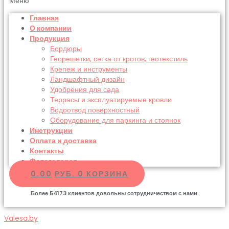
Меню
Главная
О компании
Продукция
Бордюры
Георешетки, сетка от кротов, геотекстиль
Крепеж и инструменты
Ландшафтный дизайн
Удобрения для сада
Террасы и эксплуатируемые кровли
Водоотвод поверхностный
Оборудование для паркинга и стоянок
Инструкции
Оплата и доставка
Контакты
Фотогалерея
0.00
РУБ.
0
КОРЗИНА
Более
54173
клиентов довольны сотрудничеством с нами.
Valesa.by