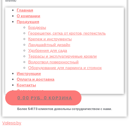
Меню
Главная
О компании
Продукция
Бордюры
Георешетки, сетка от кротов, геотекстиль
Крепеж и инструменты
Ландшафтный дизайн
Удобрения для сада
Террасы и эксплуатируемые кровли
Водоотвод поверхностный
Оборудование для паркинга и стоянок
Инструкции
Оплата и доставка
Контакты
Фотогалерея
0.00
РУБ.
0
КОРЗИНА
Более
54173
клиентов довольны сотрудничеством с нами.
Valesa.by