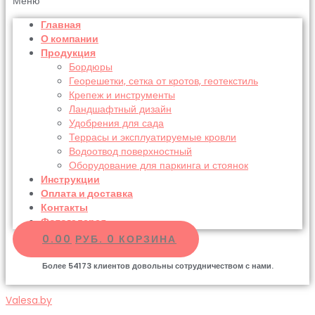
Меню
Главная
О компании
Продукция
Бордюры
Георешетки, сетка от кротов, геотекстиль
Крепеж и инструменты
Ландшафтный дизайн
Удобрения для сада
Террасы и эксплуатируемые кровли
Водоотвод поверхностный
Оборудование для паркинга и стоянок
Инструкции
Оплата и доставка
Контакты
Фотогалерея
0.00
РУБ.
0
КОРЗИНА
Более
54173
клиентов довольны сотрудничеством с нами.
Valesa.by