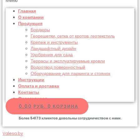
Меню
Главная
О компании
Продукция
Бордюры
Георешетки, сетка от кротов, геотекстиль
Крепеж и инструменты
Ландшафтный дизайн
Удобрения для сада
Террасы и эксплуатируемые кровли
Водоотвод поверхностный
Оборудование для паркинга и стоянок
Инструкции
Оплата и доставка
Контакты
Фотогалерея
0.00
РУБ.
0
КОРЗИНА
Более
54173
клиентов довольны сотрудничеством с нами.
Valesa.by