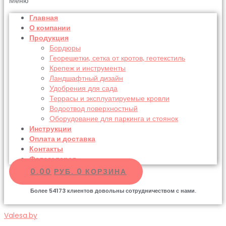
Меню
Главная
О компании
Продукция
Бордюры
Георешетки, сетка от кротов, геотекстиль
Крепеж и инструменты
Ландшафтный дизайн
Удобрения для сада
Террасы и эксплуатируемые кровли
Водоотвод поверхностный
Оборудование для паркинга и стоянок
Инструкции
Оплата и доставка
Контакты
Фотогалерея
0.00
РУБ.
0
КОРЗИНА
Более
54173
клиентов довольны сотрудничеством с нами.
Valesa.by